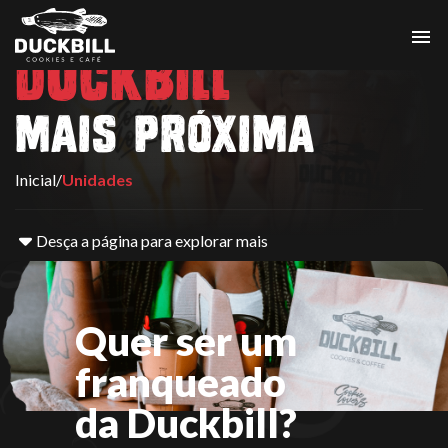
ENCONTRE A
DUCKBILL
MAIS PRÓXIMA
Inicial
/
Unidades
Desça a página para explorar mais
Quer ser um
franqueado
da Duckbill?